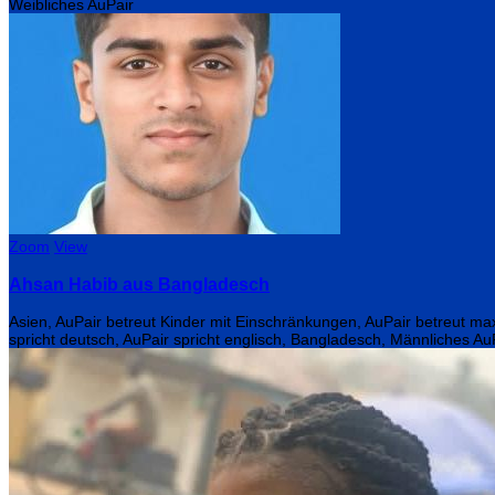
Weibliches AuPair
Zoom
View
Ahsan Habib aus Bangladesch
Asien, AuPair betreut Kinder mit Einschränkungen, AuPair betreut ma
spricht deutsch, AuPair spricht englisch, Bangladesch, Männliches Au