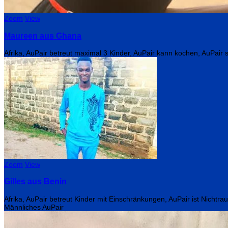
Zoom
View
Maureen aus Ghana
Afrika, AuPair betreut maximal 3 Kinder, AuPair kann kochen, AuPair s
Zoom
View
Gilles aus Benin
Afrika, AuPair betreut Kinder mit Einschränkungen, AuPair ist Nichtra
Männliches AuPair