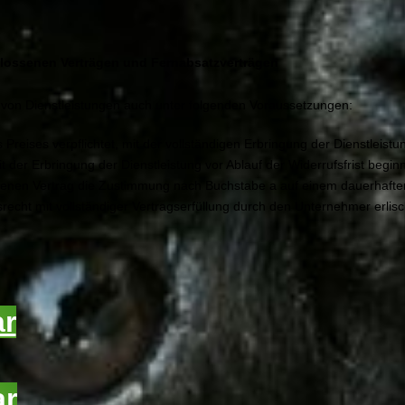
lossenen Verträgen und Fernabsatzverträgen
g von Dienstleistungen auch unter folgenden Voraussetzungen:
 Preises verpflichtet, mit der vollständigen Erbringung der Dienstleis
der Erbringung der Dienstleistung vor Ablauf der Widerrufsfrist beginn
nen Vertrag die Zustimmung nach Buchstabe a auf einem dauerhaften 
recht mit vollständiger Vertragserfüllung durch den Unternehmer erlisc
ar
ar