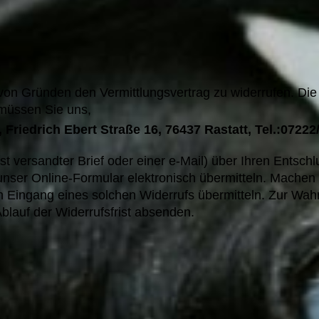
n Gründen den Vermittlungsvertrag zu widerrufen. Die 
 müssen Sie uns,
 Friedrich Ebert Straße 16, 76437 Rastatt, Tel.:07222
ost versandter Brief oder einer e-Mail) über Ihren Entsch
nser Online-Formular elektronisch übermitteln. Machen 
 Eingang eines solchen Widerrufs übermitteln. Zur Wahru
blauf der Widerrufsfrist absenden.