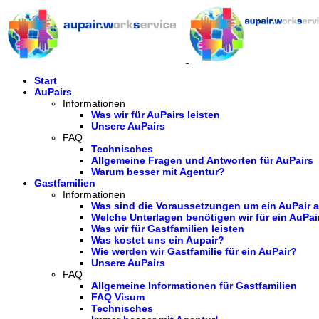
Start
AuPairs
Informationen
Was wir für AuPairs leisten
Unsere AuPairs
FAQ
Technisches
Allgemeine Fragen und Antworten für AuPairs
Warum besser mit Agentur?
Gastfamilien
Informationen
Was sind die Voraussetzungen um ein AuPair
Welche Unterlagen benötigen wir für ein AuPai
Was wir für Gastfamilien leisten
Was kostet uns ein Aupair?
Wie werden wir Gastfamilie für ein AuPair?
Unsere AuPairs
FAQ
Allgemeine Informationen für Gastfamilien
FAQ Visum
Technisches