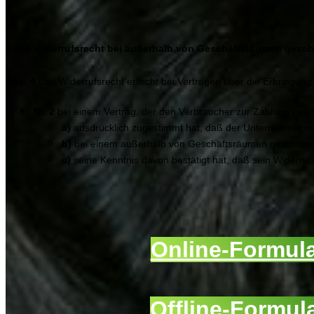
§ 356 Widerrufsrecht bei außerhalb von Geschäftsräumen gesch
Abs. 4
Das Widerrufsrecht erlischt bei Verträgen über die Erbringun
Nr. 2
bei einem Vertrag, der den Verbraucher zur Zahlung eines
a)
ausdrücklich zugestimmt hat, daß der Unternehmer mit 
b)
bei einem außerhalb von Geschäftsräumen geschlosse
c)
seine Kenntnis davon bestätigt hat, daß sein Widerrufs
Online-Formul
Offline-Formul