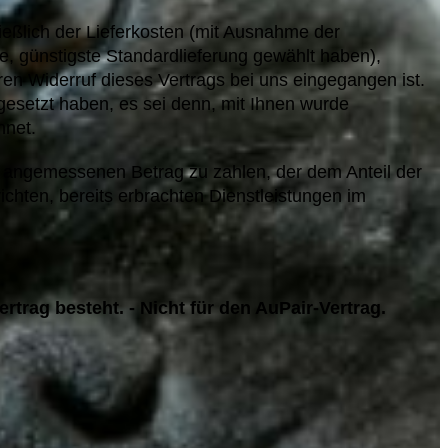
ießlich der Lieferkosten (mit Ausnahme der
e, günstigste Standardlieferung gewählt haben),
en Widerruf dieses Vertrags bei uns eingegangen ist.
gesetzt haben, es sei denn, mit Ihnen wurde
hnet.
en angemessenen Betrag zu zahlen, der dem Anteil der
ichten, bereits erbrachten Dienstleistungen im
trag besteht. - Nicht für den AuPair-Vertrag.