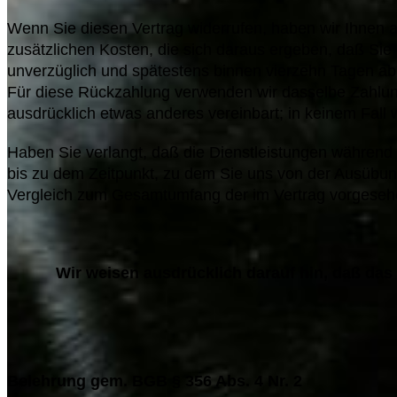
Wenn Sie diesen Vertrag widerrufen, haben wir Ihnen al
zusätzlichen Kosten, die sich daraus ergeben, daß Sie 
unverzüglich und spätestens binnen vierzehn Tagen ab 
Für diese Rückzahlung verwenden wir dasselbe Zahlungs
ausdrücklich etwas anderes vereinbart; in keinem Fal
Haben Sie verlangt, daß die Dienstleistungen während 
bis zu dem Zeitpunkt, zu dem Sie uns von der Ausübung 
Vergleich zum Gesamtumfang der im Vertrag vorgesehe
Wir weisen ausdrücklich darauf hin, daß das 
Belehrung gem. BGB § 356 Abs. 4 Nr. 2