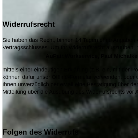
Widerrufsrecht
Sie haben das Recht, binnen 14 Tagen ohne Angaben vo
Vertragsschlusses. Um Ihr Widerrufsrecht auszuüben,
AuPair.Workservice, Paul Michalke,
mittels einer eindeutigen Erklärung (z.B. ein, mit der P
können dafür unser Offline-Formular verwenden,
oder u
Ihnen unverzüglich per eMail eine Bestätigung über den
Mitteilung über die Ausübung des Widerrufsrechts vor A
Folgen des Widerrufs