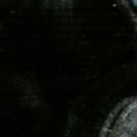
le Zahlungen, die wir von Ihnen erhalten haben, einschl
eine andere Art der Lieferung als die von uns angeboten
dem Tag zurückzuzahlen, an dem die Mitteilung über Ihr
mittel, das Sie bei der ursprünglichen Transaktion ein
l werden Ihnen wegen dieser Rückzahlung Entgelte berec
der Widerrufsfrist beginnen soll, so haben Sie uns ein
des Widerrufsrechts hinsichtlich dieses Vertrags unterr
nen Dienstleistungen entspricht.
Widerrufsrecht gegen uns nur für den Vermittlungsver