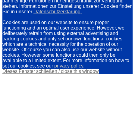
dann einige Funktionen nur eingeschränkt zur Verfügung
stehen. Informationen zur Einstellung unserer Cookies finden
Sie in unserer
Datenschutzerklärung.
Cookies are used on our website to ensure proper
functioning and an optimal user experience. However, we
deliberately refrain from using external advertising and
tracking cookies and only set our own functional cookies,
which are a technical necessity for the operation of our
website. Of course you can also use our website without
cookies. However, some functions could then only be
available to a limited extent. For more information on how to
set our cookies, see our
privacy policy.
Dieses Fenster schließen / close this window