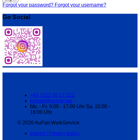
Forgot your password?
Forgot your username?
Go Social
+49 7222 50 17 212
kontakt@aupair.ws
Mo. - Fr. 9:00 - 17:00 Uhr Sa. 10:00 -
16:00 Uhr
© 2026 AuPair.WorkService
Imprint / Privacy policy